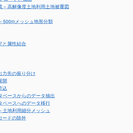
 – 高解像度土地利用土地被覆図
– 500mメッシュ地形分類
定と属性結合
出力先の振り分け
展開
読込
ータベースからのデータ抽出
ータベースへのデータ移行
– 土地利用細分メッシュ
コードの除外