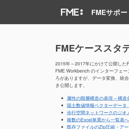
コ
FMEサポー
ン
テ
ン
ツ
へ
FMEケーススタ
ス
キ
ッ
2015年～2017年にかけて公開
プ
FME Workbench のインター
ろがありますが、データ変換、統合
き公開します。
属性の階層構造の表現 – 構造化リ
国土数値情報ベクターデータ（
歩行空間ネットワークのジオ
複数のExcel単票から一覧表
既存ファイルのZip圧縮・ア