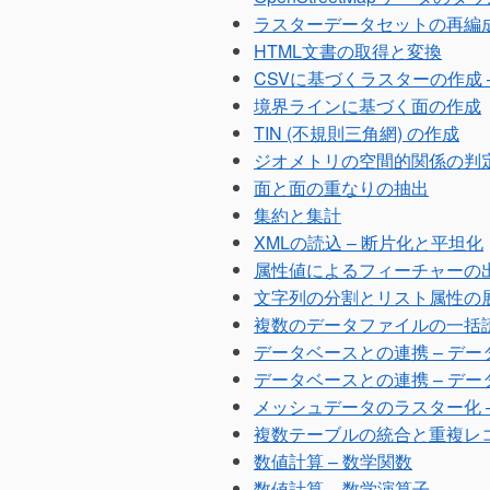
ラスターデータセットの再編成
HTML文書の取得と変換
CSVに基づくラスターの作成 
境界ラインに基づく面の作成
TIN (不規則三角網) の作成
ジオメトリの空間的関係の判
面と面の重なりの抽出
集約と集計
XMLの読込 – 断片化と平坦化
属性値によるフィーチャーの
文字列の分割とリスト属性の
複数のデータファイルの一括
データベースとの連携 – デ
データベースとの連携 – デ
メッシュデータのラスター化 
複数テーブルの統合と重複レ
数値計算 – 数学関数
数値計算 – 数学演算子