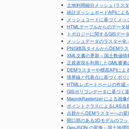
土地利用細分メッシュ (ラスタ
統計ダッシュボードAPIによ
メッシュコードに基づくメッ
HTMLテーブルからのデータ
トポロジーに関するGISデー
メッシュデータのラスター化 –
PNG標高タイルからDEMラ
XML文書の更新 – 国土数値
正規表現を利用したGML要素
DEMラスターや標高APIによ
境界線と代表点に基づくポリ
HTMLレポートページの作成 
GISポリゴンデータに基づく面積
MapnikRasterizer に
ポイントクラスによるLAS点
点群からDEMラスターへの変
開口部のある3Dモデルのフッ
GeoJSON の変換 – 国