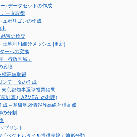
ー) データセットの作成
るデータ取得
シュポリゴンの作成
抽出
タ品質の検査
 土地利用細分メッシュ [更新]
スターへの変換
情報「行政区域」
の変換
る標高値取得
ゴンデータの作成
– 東京都知事選挙投票結果
計算 (_AZMEA_の利用)
よる画像作成 – 基盤地図情報等高線と標高点
群の分割
換
トプリント
土地理院「ベクトルタイル提供実験」地形分類