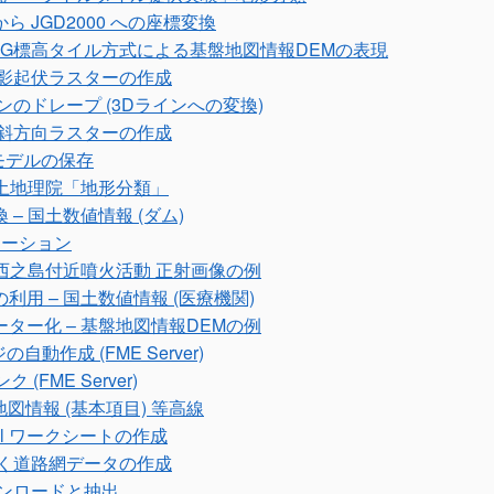
) から JGD2000 への座標変換
PNG標高タイル方式による基盤地図情報DEMの表現
陰影起伏ラスターの作成
のドレープ (3Dラインへの変換)
傾斜方向ラスターの作成
3Dモデルの保存
国土地理院「地形分類」
– 国土数値情報 (ダム)
リケーション
 西之島付近噴火活動 正射画像の例
用 – 国土数値情報 (医療機関)
ター化 – 基盤地図情報DEMの例
自動作成 (FME Server)
 (FME Server)
地図情報 (基本項目) 等高線
el ワークシートの作成
に基づく道路網データの作成
ダウンロードと抽出