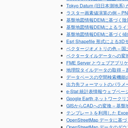
Tokyo Datum (旧日本測地系
ラスター画素値演算の例 – 
基盤地図情報DEMに基づく
基盤地図情報DEMによるライン
基盤地図情報DEMに基づく
Esri Shapefile 形式による
ベクタージオメトリの色 – 
ベクタータイルデータへの変換 
FME Server とウェブアプ
地理院タイルデータの取得 –
データベースの空間検索機能の利
出力先フォーマットのパラメー
e-Stat 統計表情報ウェブページの
Google Earth ネットワークリンク
GISからCADへの変換 – 基盤
テンプレートを利用した Exc
OpenStreetMap データ
OpenStreetMap データの