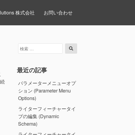
 Solutions 株式会社
お問い合わせ
検
検
索
索
対
象:
最近の記事
こ
続
パラメーターメニューオプ
ション (Parameter Menu
Options)
ライターフィーチャータイ
プの編集 (Dynamic
Schema)
ライターフィーチャータイ